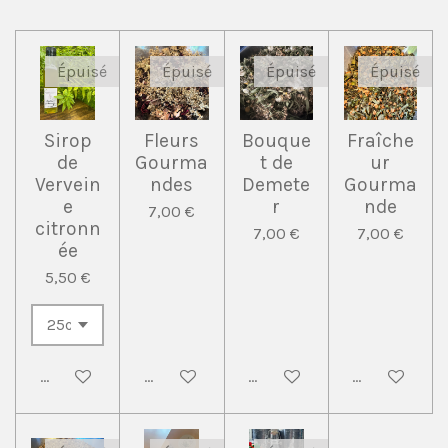
Épuisé
Épuisé
Épuisé
Épuisé
Sirop
Fleurs
Bouque
Fraîche
de
Gourma
t de
ur
Vervein
ndes
Demete
Gourma
e
r
nde
7,00 €
citronn
7,00 €
7,00 €
ée
5,50 €
M'avertir si disponible
M'avertir si disponible
M'avertir si disponible
M'avertir si 