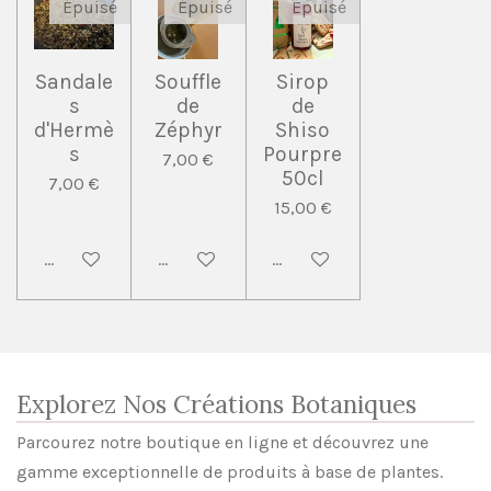
Épuisé
Épuisé
Épuisé
Sandale
Souffle
Sirop
s
de
de
d'Hermè
Zéphyr
Shiso
s
Pourpre
7,00 €
50cl
7,00 €
15,00 €
M'avertir si disponible
M'avertir si disponible
M'avertir si disponible
Explorez Nos Créations Botaniques
Parcourez notre boutique en ligne et découvrez une
gamme exceptionnelle de produits à base de plantes.